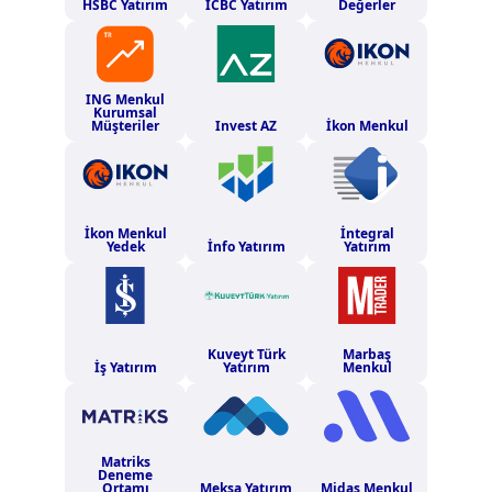
HSBC Yatırım
ICBC Yatırım
Değerler
ING Menkul
Kurumsal
Müşteriler
Invest AZ
İkon Menkul
İkon Menkul
İntegral
Yedek
İnfo Yatırım
Yatırım
Kuveyt Türk
Marbaş
İş Yatırım
Yatırım
Menkul
Matriks
Deneme
Ortamı
Meksa Yatırım
Midas Menkul